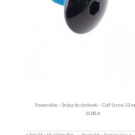
Powerslide – Śruba do cholewki – Cuff Screw 23 mm
15.00
zł
Rolki FR – FR J White/Pink
Powerslide – Stargaze Aqua