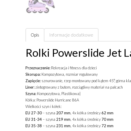
Opis
Informacje dodatkowe
Rolki Powerslide Jet 
Przeznaczenie:
Rekreacja i fitness dla dzieci
Skorupa:
Kompozytowa, rozmiar regulowany
Zapięcie:
sznurowanie, rzep montowany pod kątem 45°, górna kl
Liner:
zintegrowany z butem, rozciągliwy materiał na palcach
Szyna:
Kompozytowa, Plastikowa|
Kółka: Powerslide Hurricane 86A
Wielkości szyn i kółek:
EU 27-30
– szyna
207 mm
, 4x kółka średnicy
62 mm
EU 31-34
– szyna
219 mm
, 4x kółka średnicy
70 mm
EU 35-38
– szyna
231 mm
, 4x kółka średnicy
72 mm