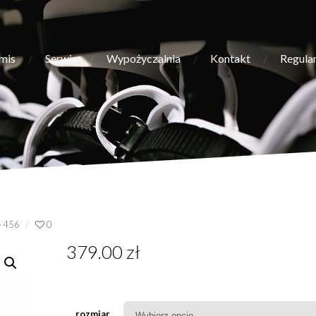
mis
Serwis
Wypożyczalnia
Kontakt
Regula
456
0
379.00
zł
rozmiar