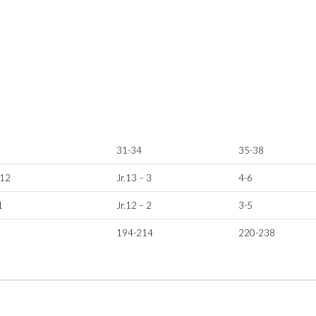
31-34
35-38
.12
Jr.13 – 3
4-6
1
Jr.12 – 2
3-5
194-214
220-238