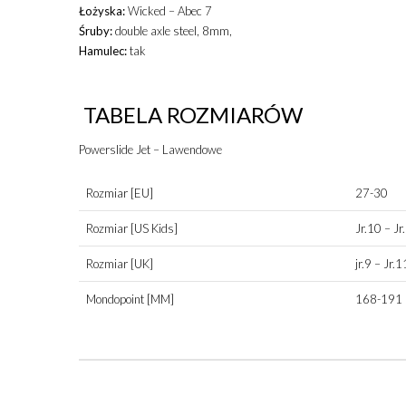
Łożyska:
Wicked – Abec 7
Śruby:
double axle steel, 8mm,
Hamulec:
tak
TABELA ROZMIARÓW
Powerslide Jet – Lawendowe
Rozmiar [EU]
27-30
Rozmiar [US Kids]
Jr.10 – Jr
Rozmiar [UK]
jr.9 – Jr.1
Mondopoint [MM]
168-191