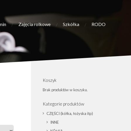
min
Zajęcia rolkowe
Szkółka
RODO
Koszyk
Brak produktów w koszyku.
Kategorie produktów
CZĘŚCI (kółka, łożyska itp)
INNE