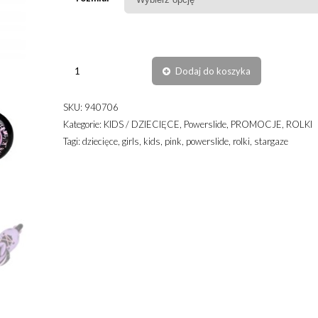
ilość
Dodaj do koszyka
Powerslide
-
SKU:
940706
Jet
Kategorie:
KIDS / DZIECIĘCE
,
Powerslide
,
PROMOCJE
,
ROLKI
Lavender
Tagi:
dziecięce
,
girls
,
kids
,
pink
,
powerslide
,
rolki
,
stargaze